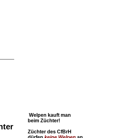
Welpen kauft man
beim Züchter!
nter
Züchter des CfBrH
dürfen
keine
Welpen
an