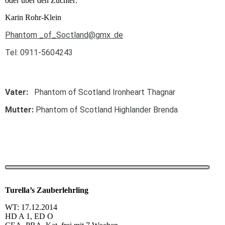
oder über den Züchter:
Karin Rohr-Klein
Phantom _of_Soctland@gmx .de
Tel: 0911-5604243
Vater:
Phantom of Scotland Ironheart Thagnar
Mutter:
Phantom of Scotland Highlander Brenda
Turella’s Zauberlehrling
WT: 17.12.2014
HD A 1,
ED O