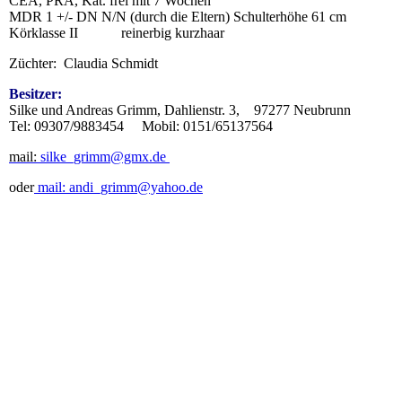
CEA, PRA, Kat. frei mit 7 Wochen
MDR 1 +/-
DN N/N
(durch die Eltern)
Schulterhöhe 61 cm
Körklasse II
reinerbig kurzhaar
Züchter: Claudia Schmidt
Besitzer:
Silke und Andreas Grimm, Dahlienstr. 3, 97277 Neubrunn
Tel: 09307/9883454 Mobil: 0151/65137564
mail:
silke_grimm@gmx.de
oder
mail: andi_grimm@yahoo.de