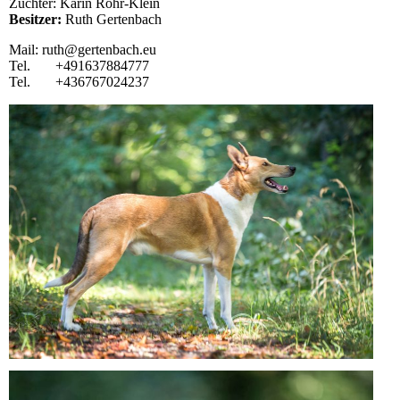
Züchter: Karin Rohr-Klein
Besitzer:
Ruth Gertenbach
Mail: ruth@gertenbach.eu
Tel. +491637884777
Tel. +436767024237