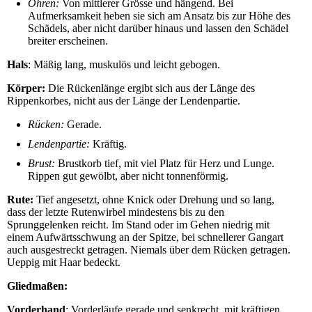
Ohren:
Von mittlerer Grösse und hängend. Bei
Aufmerksamkeit heben sie sich am Ansatz bis zur Höhe des
Schädels, aber nicht darüber hinaus und lassen den Schädel
breiter erscheinen.
Hals
: Mäßig lang, muskulös und leicht gebogen.
Körper:
Die Rückenlänge ergibt sich aus der Länge des
Rippenkorbes, nicht aus der Länge der Lendenpartie.
Rücken:
Gerade.
Lendenpartie:
Kräftig.
Brust:
Brustkorb tief, mit viel Platz für Herz und Lunge.
Rippen gut gewölbt, aber nicht tonnenförmig.
Rute:
Tief angesetzt, ohne Knick oder Drehung und so lang,
dass der letzte Rutenwirbel mindestens bis zu den
Sprunggelenken reicht. Im Stand oder im Gehen niedrig mit
einem Aufwärtsschwung an der Spitze, bei schnellerer Gangart
auch ausgestreckt getragen. Niemals über dem Rücken getragen.
Ueppig mit Haar bedeckt.
Gliedmaßen:
Vorderhand
: Vorderläufe gerade und senkrecht, mit kräftigen