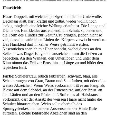
Haarkleid:
Haar
: Doppelt, mit weicher, pelziger und dichter Unterwolle.
Deckhaar glatt, hart, kräftig und zottig, weder wollig noch
lockig, obgleich eine leichte Wellung erlaubt ist. Die Länge und
Dichte des Haarkleides ausreichend, um Schutz zu bieten und
die Form des Hundes zur Geltung zu bringen, jedoch nicht so
viel, dass die natürlichen Linien des Körpers verwischt werden.
Das Haarkleid darf in keiner Weise getrimmt werden.
Nasenrücken spärlich mit Haar bedeckt, wobei dieses an den
Seiten etwas länger ist, gerade ausreichend, um die Lefzen zu
bedecken. An den Wangen, den Unterlippen und unter dem
Kinn nimmt das Fell zur Brust hin an Länge zu und bildet den
typischen Bart.
Farbe
: Schiefergrau, rötlich falbfarben, schwarz, blau, alle
Schattierungen von Grau, Braun und Sandfarben, mit oder ohne
weisse Abzeichen. Wenn Weiss vorkommt, tritt es am Fang, als
Blesse auf dem Schädel, an der Rutenspitze, auf der Brust, an
den Läufen und an den Pfoten auf. Sofern es als Halskrause
vorkommt, darf der Ansatz der weissen Haare nicht hinter die
Schulter hinausreichen. Weiss sollte oberhalb des
Sprunggelenkes nicht an den Aussenseiten der Hinterläufe
auftreten. Leichte lohfarbene Abzeichen sind an den