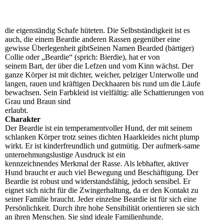
die eigenständig Schafe hüteten.
Die Selbstständigkeit ist es
auch, die einem Beardie anderen Rassen gegenüber eine
gewisse Überlegenheit gibtSeinen Namen Bearded (bärtiger)
Collie
oder „Beardie“ (sprich: Bierdie), hat er von
seinem Bart, der über die Lefzen und vom Kinn wächst. Der
ganze Körper ist mit dichter, weicher, pelziger Unterwolle und
langen, rauen und kräftigen Deckhaaren bis rund um die Läufe
bewachsen. Sein Farbkleid ist vielfältig: alle Schattierungen von
Grau und Braun sind
erlaubt.
Charakter
Der Beardie ist ein temperamentvoller Hund, der mit seinem
schlanken Körper trotz seines dichten Haarkleides nicht plump
wirkt. Er ist kinderfreundlich und gutmütig. Der aufmerk-same
unternehmungslustige Ausdruck ist ein
kennzeichnendes Merkmal der Rasse. Als lebhafter, aktiver
Hund braucht er auch viel Bewegung und Beschäftigung. Der
Beardie ist robust und widerstandsfähig, jedoch sensibel. Er
eignet sich nicht für die Zwingerhaltung, da er den Kontakt zu
seiner Familie braucht. Jeder einzelne Beardie ist für sich eine
Persönlichkeit. Durch ihre hohe Sensibilität orientieren sie sich
an ihren Menschen. Sie sind ideale Familienhunde.